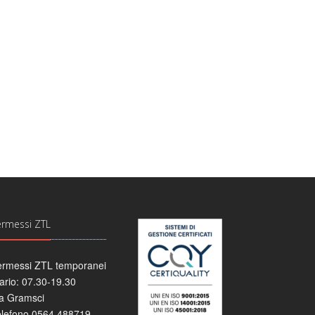
ermessi ZTL
ermessi ZTL temporanei
ario: 07.30-19.30
a Gramsci
elefono 0564 488719