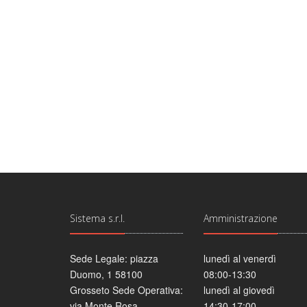
Sistema s.r.l.
Amministrazione
Sede Legale: piazza
lunedì al venerdì
Duomo, 1 58100
08:00-13:30
Grosseto Sede Operativa:
lunedì al giovedì
via Monte Rosa,
14:30-17:00