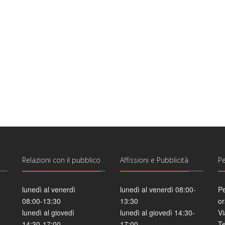
Relazioni con il pubblico
Affissioni e Pubblicità
P
lunedì al venerdì
lunedì al venerdì 08:00-
P
08:00-13:30
13:30
or
lunedì al giovedì
lunedì al giovedì 14:30-
Vi
14:30-17:00
17:00
T