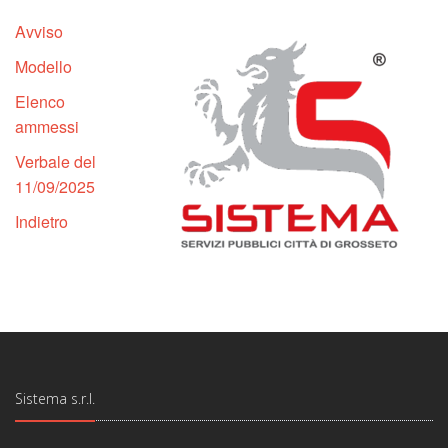
Avviso
Modello
Elenco
ammessi
Verbale del
11/09/2025
Indietro
Sistema s.r.l.